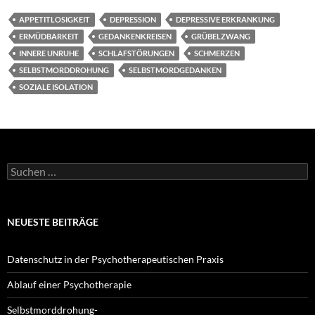
APPETITLOSIGKEIT
DEPRESSION
DEPRESSIVE ERKRANKUNG
ERMÜDBARKEIT
GEDANKENKREISEN
GRÜBELZWANG
INNERE UNRUHE
SCHLAFSTÖRUNGEN
SCHMERZEN
SELBSTMORDDROHUNG
SELBSTMORDGEDANKEN
SOZIALE ISOLATION
Suchen
nach:
NEUESTE BEITRÄGE
Datenschutz in der Psychotherapeutischen Praxis
Ablauf einer Psychotherapie
Selbstmorddrohung-