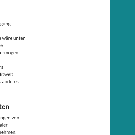
igung
se wäre unter
re
vermögen.
rs
Mitwelt
s anderes
ten
rungen von
aler
rnehmen,