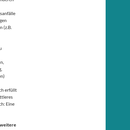
sanfälle
ngen
 (z.B.
u
n,
,
en)
h erfüllt
ttleres
ch: Eine
weitere