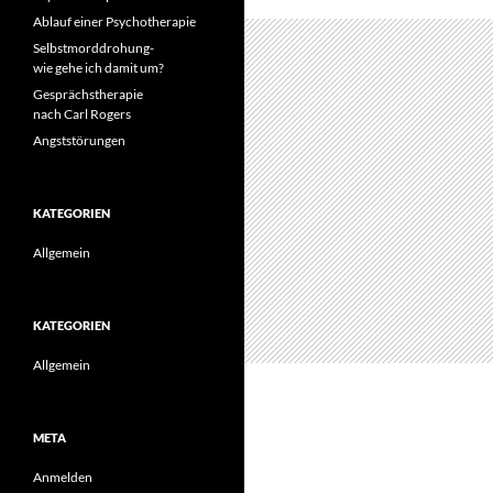
Ablauf einer Psychotherapie
Selbstmorddrohung-
wie gehe ich damit um?
Gesprächstherapie
nach Carl Rogers
Angststörungen
KATEGORIEN
Allgemein
KATEGORIEN
Allgemein
META
Anmelden