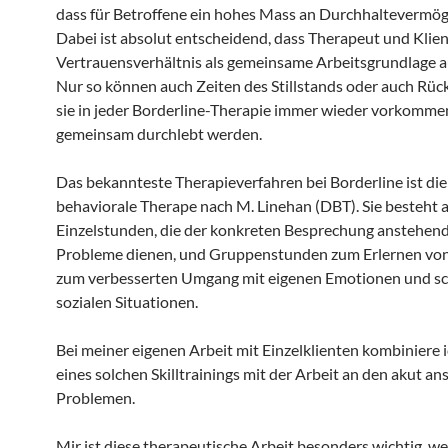
dass für Betroffene ein hohes Mass an Durchhaltevermög
Dabei ist absolut entscheidend, dass Therapeut und Klien
Vertrauensverhältnis als gemeinsame Arbeitsgrundlage 
Nur so können auch Zeiten des Stillstands oder auch Rück
sie in jeder Borderline-Therapie immer wieder vorkomme
gemeinsam durchlebt werden.
Das bekannteste Therapieverfahren bei Borderline ist die 
behaviorale Therape nach M. Linehan (DBT). Sie besteht 
Einzelstunden, die der konkreten Besprechung anstehen
Probleme dienen, und Gruppenstunden zum Erlernen von
zum verbesserten Umgang mit eigenen Emotionen und s
sozialen Situationen.
Bei meiner eigenen Arbeit mit Einzelklienten kombiniere 
eines solchen Skilltrainings mit der Arbeit an den akut a
Problemen.
Mir ist diese therapeutische Arbeit besonders wichtig, wei