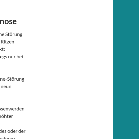
gnose
eine Störung
 Ritzen
kt:
egs nur bei
ine-Störung
n neun
assenwerden
höhter
des oder der
anderen