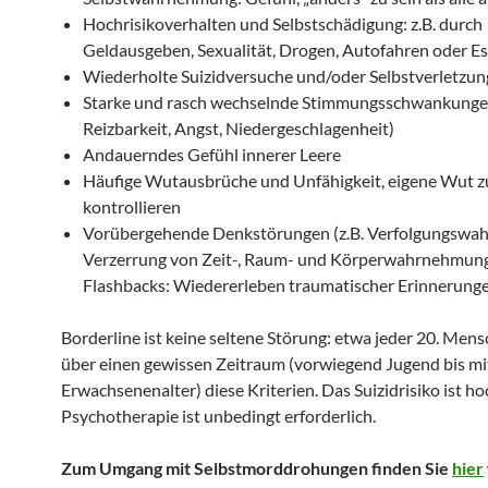
Hochrisikoverhalten und Selbstschädigung: z.B. durch
Geldausgeben, Sexualität, Drogen, Autofahren oder Es
Wiederholte Suizidversuche und/oder Selbstverletzu
Starke und rasch wechselnde Stimmungsschwankungen
Reizbarkeit, Angst, Niedergeschlagenheit)
Andauerndes Gefühl innerer Leere
Häufige Wutausbrüche und Unfähigkeit, eigene Wut z
kontrollieren
Vorübergehende Denkstörungen (z.B. Verfolgungswah
Verzerrung von Zeit-, Raum- und Körperwahrnehmung
Flashbacks: Wiedererleben traumatischer Erinnerung
Borderline ist keine seltene Störung: etwa jeder 20. Mensc
über einen gewissen Zeitraum (vorwiegend Jugend bis mi
Erwachsenenalter) diese Kriterien. Das Suizidrisiko ist ho
Psychotherapie ist unbedingt erforderlich.
Zum Umgang mit Selbstmorddrohungen finden Sie
hier