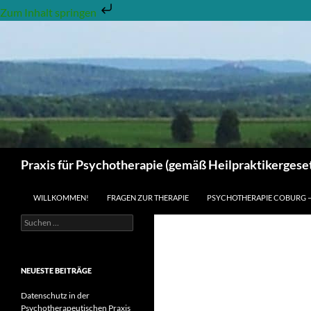
Zum Inhalt springen
Zum
Inhalt
springen
Suchen
Praxis für Psychotherapie (gemäß Heilpraktikergeset
WILLKOMMEN!
FRAGEN ZUR THERAPIE
PSYCHOTHERAPIE COBURG 
Suchen
nach:
NEUESTE BEITRÄGE
Datenschutz in der
Psychotherapeutischen Praxis