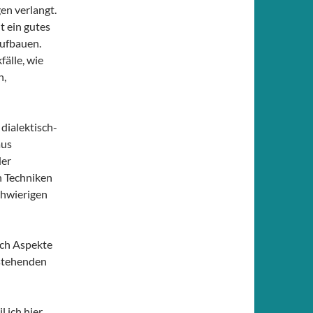
en verlangt.
t ein gutes
aufbauen.
fälle, wie
n,
dialektisch-
aus
der
 Techniken
chwierigen
ich Aspekte
nstehenden
l ich hier