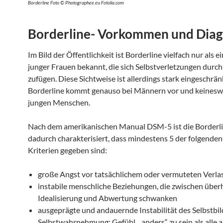
Borderline Foto © Photographee.eu Fotolia.com
Borderline- Vorkommen und Dia
Im Bild der Öffentlichkeit ist Borderline vielfach nur als 
junger Frauen bekannt, die sich Selbstverletzungen durch
zufügen. Diese Sichtweise ist allerdings stark eingeschrän
Borderline kommt genauso bei Männern vor und keinesw
jungen Menschen.
Nach dem amerikanischen Manual DSM-5 ist die Borderl
dadurch charakterisiert, dass mindestens 5 der folgende
Kriterien gegeben sind:
große Angst vor tatsächlichem oder vermuteten Verl
instabile menschliche Beziehungen, die zwischen über
Idealisierung und Abwertung schwanken
ausgeprägte und andauernde Instabilität des Selbstbil
Selbstwahrnehmung: Gefühl, „anders“ zu sein als alle 