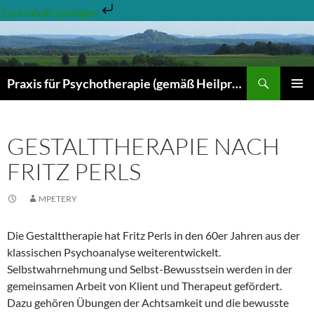
Zum Inhalt springen
Zum
Inhalt
springen
Suchen
Praxis für Psychotherapie (gemäß Heilpraktikergesetz)- Dr. hum.biol. Michael Petery & Kathrin Hörner-Petery
PRIMÄR
MENÜ
GESTALTTHERAPIE NACH
FRITZ PERLS
MPETERY
Die Gestalttherapie hat Fritz Perls in den 60er Jahren aus der
klassischen Psychoanalyse weiterentwickelt.
Selbstwahrnehmung und Selbst-Bewusstsein werden in der
gemeinsamen Arbeit von Klient und Therapeut gefördert.
Dazu gehören Übungen der Achtsamkeit und die bewusste