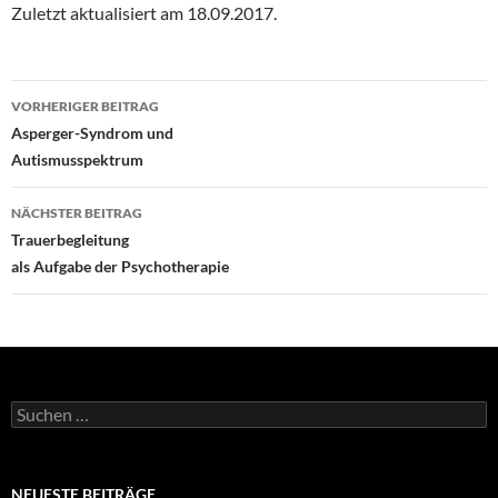
Zuletzt aktualisiert am
18.09.2017
.
Beitragsnavigation
VORHERIGER BEITRAG
Asperger-Syndrom und
Autismusspektrum
NÄCHSTER BEITRAG
Trauerbegleitung
als Aufgabe der Psychotherapie
Suchen
nach:
NEUESTE BEITRÄGE