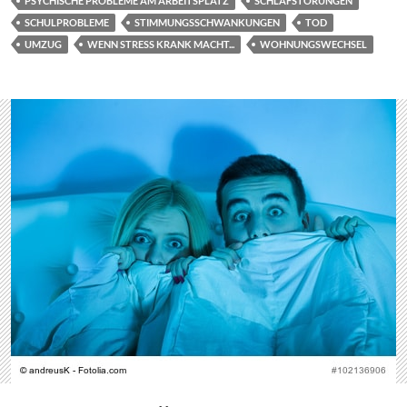
PSYCHISCHE PROBLEME AM ARBEITSPLATZ
SCHLAFSTÖRUNGEN
SCHULPROBLEME
STIMMUNGSSCHWANKUNGEN
TOD
UMZUG
WENN STRESS KRANK MACHT...
WOHNUNGSWECHSEL