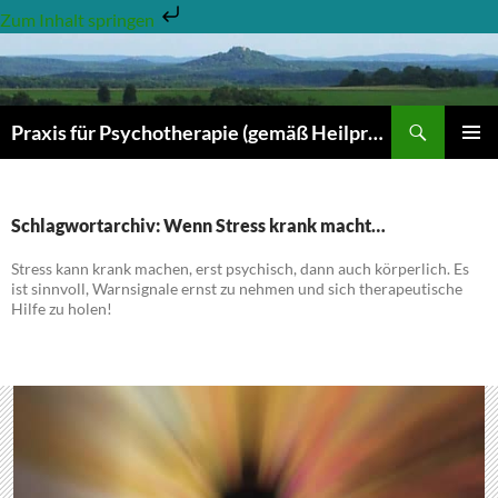
Zum Inhalt springen
Zum
Inhalt
springen
Suchen
Praxis für Psychotherapie (gemäß Heilpraktikergesetz)- Dr. hum.biol. Michael Petery & Kathrin Hörner-Petery
PRIMÄR
MENÜ
Schlagwortarchiv: Wenn Stress krank macht…
Stress kann krank machen, erst psychisch, dann auch körperlich. Es
ist sinnvoll, Warnsignale ernst zu nehmen und sich therapeutische
Hilfe zu holen!