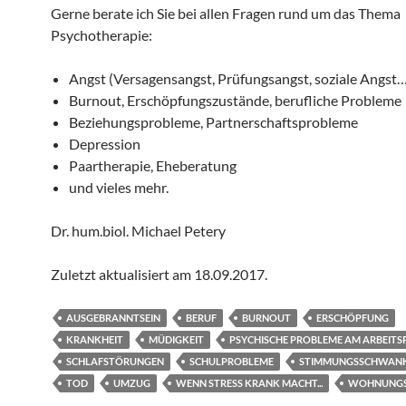
Gerne berate ich Sie bei allen Fragen rund um das Thema
Psychotherapie:
Angst (Versagensangst, Prüfungsangst, soziale Angst…
Burnout, Erschöpfungszustände, berufliche Probleme
Beziehungsprobleme, Partnerschaftsprobleme
Depression
Paartherapie, Eheberatung
und vieles mehr.
Dr. hum.biol. Michael Petery
Zuletzt aktualisiert am
18.09.2017
.
AUSGEBRANNTSEIN
BERUF
BURNOUT
ERSCHÖPFUNG
KRANKHEIT
MÜDIGKEIT
PSYCHISCHE PROBLEME AM ARBEITS
SCHLAFSTÖRUNGEN
SCHULPROBLEME
STIMMUNGSSCHWAN
TOD
UMZUG
WENN STRESS KRANK MACHT...
WOHNUNGS