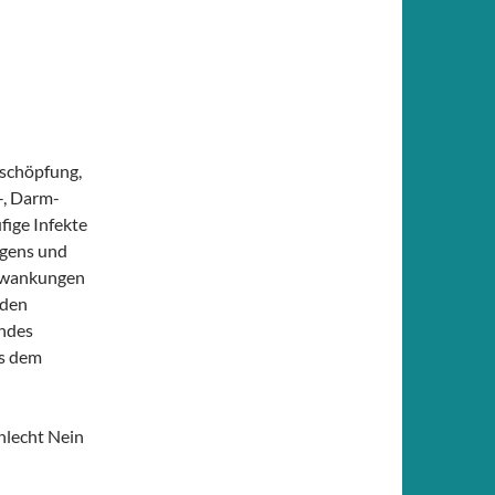
schöpfung,
-, Darm-
fige Infekte
agens und
chwankungen
 den
lndes
us dem
hlecht Nein