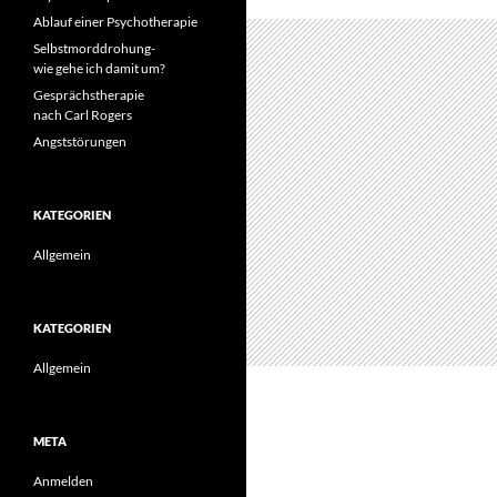
Ablauf einer Psychotherapie
Selbstmorddrohung-
wie gehe ich damit um?
Gesprächstherapie
nach Carl Rogers
Angststörungen
KATEGORIEN
Allgemein
KATEGORIEN
Allgemein
META
Anmelden