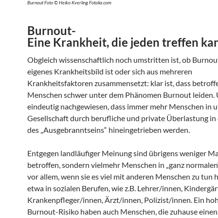
Burnout Foto © Heiko Kverling Fotolia.com
Burnout-
Eine Krankheit, die jeden treffen ka
Obgleich wissenschaftlich noch umstritten ist, ob Burnou
eigenes Krankheitsbild ist oder sich aus mehreren
Krankheitsfaktoren zusammensetzt: klar ist, dass betroff
Menschen schwer unter dem Phänomen Burnout leiden. U
eindeutig nachgewiesen, dass immer mehr Menschen in u
Gesellschaft durch berufliche und private Überlastung in
des „Ausgebranntseins“ hineingetrieben werden.
Entgegen landläufiger Meinung sind übrigens weniger M
betroffen, sondern vielmehr Menschen in „ganz normalen
vor allem, wenn sie es viel mit anderen Menschen zu tun 
etwa in sozialen Berufen, wie z.B. Lehrer/innen, Kindergä
Krankenpfleger/innen, Ärzt/innen, Polizist/innen. Ein ho
Burnout-Risiko haben auch Menschen, die zuhause einen