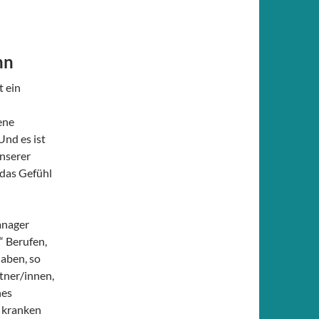
nn
t ein
ene
nd es ist
nserer
 das Gefühl
anager
“ Berufen,
haben, so
rtner/innen,
hes
 kranken