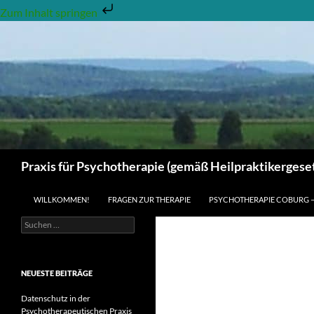
Zum Inhalt springen
Zum
Inhalt
springen
Suchen
Praxis für Psychotherapie (gemäß Heilpraktikergeset
WILLKOMMEN!
FRAGEN ZUR THERAPIE
PSYCHOTHERAPIE COBURG 
Suchen
nach:
NEUESTE BEITRÄGE
Datenschutz in der
Psychotherapeutischen Praxis