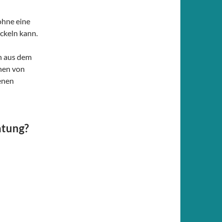
ohne eine
ckeln kann.
ch aus dem
nen von
enen
atung?