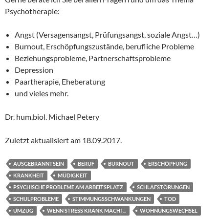
Psychotherapie:
Angst (Versagensangst, Prüfungsangst, soziale Angst…)
Burnout, Erschöpfungszustände, berufliche Probleme
Beziehungsprobleme, Partnerschaftsprobleme
Depression
Paartherapie, Eheberatung
und vieles mehr.
Dr. hum.biol. Michael Petery
Zuletzt aktualisiert am
18.09.2017
.
AUSGEBRANNTSEIN
BERUF
BURNOUT
ERSCHÖPFUNG
KRANKHEIT
MÜDIGKEIT
PSYCHISCHE PROBLEME AM ARBEITSPLATZ
SCHLAFSTÖRUNGEN
SCHULPROBLEME
STIMMUNGSSCHWANKUNGEN
TOD
UMZUG
WENN STRESS KRANK MACHT...
WOHNUNGSWECHSEL